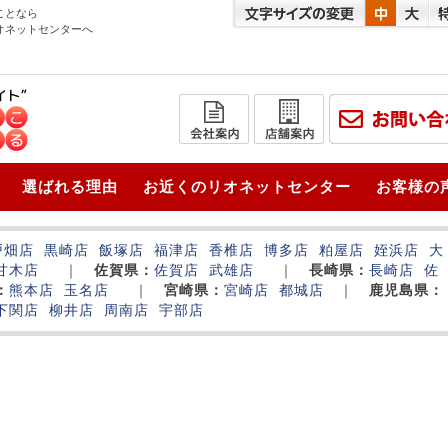
ことなら
オネットセンターへ
選ばれる理由
お近くのリオネットセンター
お客様の
戸畑店
黒崎店
飯塚店
福津店
香椎店
博多店
粕屋店
姪浜店
大
甘木店
｜
佐賀県：
佐賀店
武雄店
｜
長崎県：
長崎店
佐
：
熊本店
玉名店
｜
宮崎県：
宮崎店
都城店
｜
鹿児島県：
下関店
柳井店
周南店
宇部店
‌
‌
‌