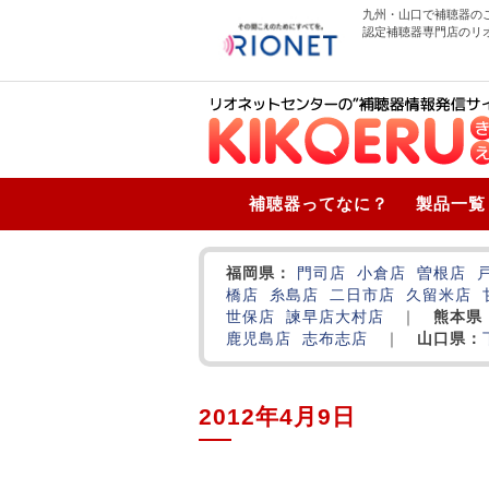
九州・山口で補聴器の
認定補聴器専門店のリ
補聴器ってなに？
製品一覧
福岡県：
門司店
小倉店
曽根店
橋店
糸島店
二日市店
久留米店
世保店
諫早店
大村店
｜
熊本県
鹿児島店
志布志店
｜
山口県：
2012年4月9日