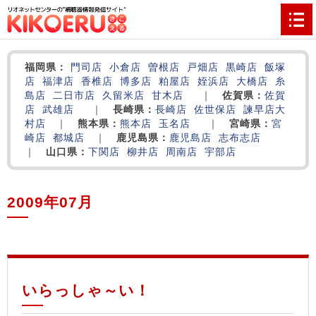
福岡県：
門司店
小倉店
曽根店
戸畑店
黒崎店
飯塚
店
福津店
香椎店
博多店
粕屋店
姪浜店
大橋店
糸
島店
二日市店
久留米店
甘木店
｜
佐賀県：
佐賀
店
武雄店
｜
長崎県：
長崎店
佐世保店
諫早店
大
村店
｜
熊本県：
熊本店
玉名店
｜
宮崎県：
宮
崎店
都城店
｜
鹿児島県：
鹿児島店
志布志店
｜
山口県：
下関店
柳井店
周南店
宇部店
2009年07月
‌
‌
‌
いらっしゃ～い！