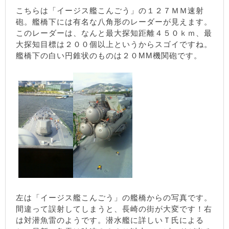
こちらは「イージス艦こんごう」の１２７ＭＭ速射
砲。艦橋下には有名な八角形のレーダーが見えます。
このレーダーは、なんと最大探知距離４５０ｋｍ、最
大探知目標は２００個以上というからスゴイですね。
艦橋下の白い円錐状のものは２０MM機関砲です。
左は「イージス艦こんごう」の艦橋からの写真です。
間違って誤射してしまうと、長崎の街が大変です！右
は対潜魚雷のようです。潜水艦に詳しいＴ氏による