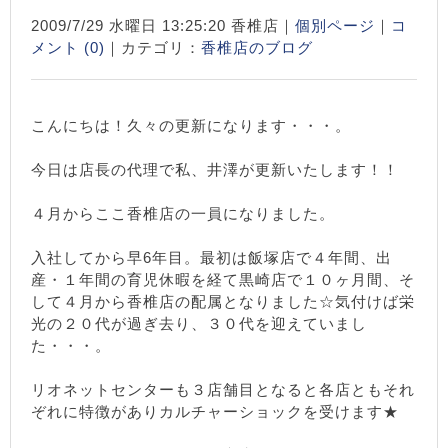
2009/7/29 水曜日 13:25:20 香椎店｜
個別ページ
｜
コ
メント (0)
｜カテゴリ：
香椎店のブログ
こんにちは！久々の更新になります・・・。
今日は店長の代理で私、井澤が更新いたします！！
４月からここ香椎店の一員になりました。
入社してから早6年目。
最初は飯塚店
で
４年間、出
産・１年
間の育児休暇を経て黒崎店で１０ヶ月間、そ
して４月から香椎店の配属となりました☆気付けば栄
光の２０代が過ぎ去り、３０代を迎えていまし
た・・・。
リオネットセンターも３店舗目となると各店ともそれ
ぞれに特徴がありカルチャーショックを受けます★