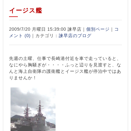
イージス艦
2009/7/20 月曜日 15:39:00 諫早店｜
個別ページ
｜
コ
メント (0)
｜カテゴリ：
諫早店のブログ
先週の土曜、仕事で長崎港付近を車で走っていると、
なにやら胸騒ぎが・・・・ふっと辺りを見渡すと、な
んと海上自衛隊の護衛艦とイージス艦が停泊中ではあ
り
ませんか！