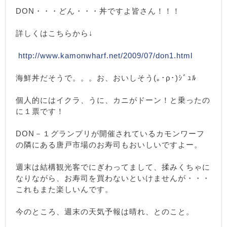
DON・・・どん・・・丼ですよ皆さん！！！
詳しくはこちらから↓
http://www.kamonwharf.net/2009/07/don1.html
海鮮丼だそうで。。。お、おいしそう(｡･ρ･)ｼﾞｭﾙ
個人的にはイクラ、うに、カニがドーン！と乗ったの
に１票です！
DON－１グランプリが開催されているカモンワーフ
の隣にある唐戸市場のお寿司もおいしいですよー。
週末は結構観光客でにぎわってまして、揉みくちゃに
なりながら、お寿司を買わないといけませんが・・・
これもまた楽しいんです。
今のところ、週末の天気予報は晴れ、とのこと。