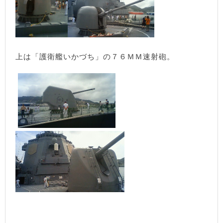
上は「護衛艦いかづち」の７６ＭＭ速射砲。