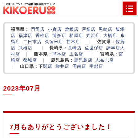
福岡県：
門司店
小倉店
曽根店
戸畑店
黒崎店
飯塚
店
福津店
香椎店
博多店
粕屋店
姪浜店
大橋店
糸
島店
二日市店
久留米店
甘木店
｜
佐賀県：
佐賀
店
武雄店
｜
長崎県：
長崎店
佐世保店
諫早店
大
村店
｜
熊本県：
熊本店
玉名店
｜
宮崎県：
宮
崎店
都城店
｜
鹿児島県：
鹿児島店
志布志店
｜
山口県：
下関店
柳井店
周南店
宇部店
2023年07月
‌
‌
‌
7月もありがとうございました！