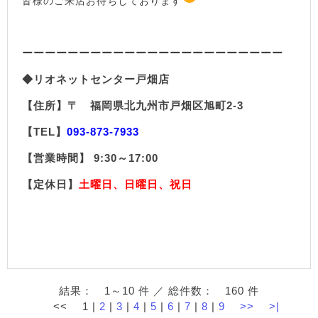
皆様のご来店お待ちしております
ーーーーーーーーーーーーーーーーーーーーーーー
◆リオネットセンター戸畑店
【住所】〒 福岡県北九州市戸畑区旭町2-3
【TEL】
093-873-7933
【営業時間】 9:30～17:00
【定休日】
土曜日、日曜日、祝日
結果： 1～10 件 ／ 総件数： 160 件
<<
1
|
2
|
3
|
4
|
5
|
6
|
7
|
8
|
9
>>
>|