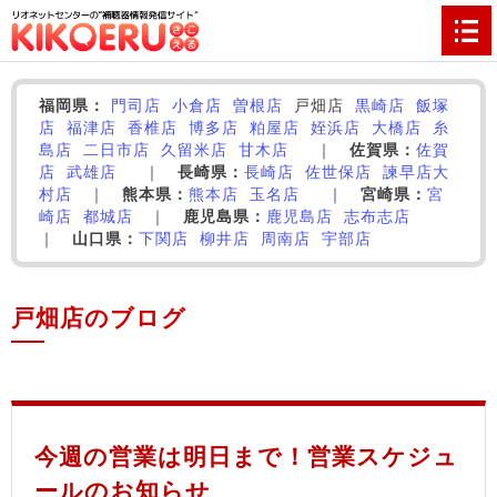
福岡県：
門司店
小倉店
曽根店
戸畑店
黒崎店
飯塚
店
福津店
香椎店
博多店
粕屋店
姪浜店
大橋店
糸
島店
二日市店
久留米店
甘木店
｜
佐賀県：
佐賀
店
武雄店
｜
長崎県：
長崎店
佐世保店
諫早店
大
村店
｜
熊本県：
熊本店
玉名店
｜
宮崎県：
宮
崎店
都城店
｜
鹿児島県：
鹿児島店
志布志店
｜
山口県：
下関店
柳井店
周南店
宇部店
戸畑店のブログ
‌
‌
‌
今週の営業は明日まで！営業スケジュ
ールのお知らせ