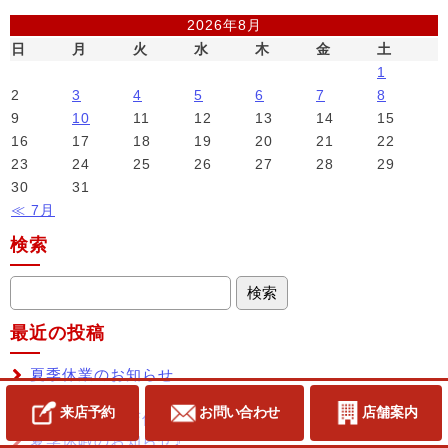
2026年8月
日
月
火
水
木
金
土
1
2
3
4
5
6
7
8
9
10
11
12
13
14
15
16
17
18
19
20
21
22
23
24
25
26
27
28
29
30
31
≪ 7月
検索
最近の投稿
夏季休業のお知らせ
新しい看板
来店予約
お問い合わせ
店舗案内
お盆期間中の店休日のお知らせ
夏季休暇のお知らせ♪