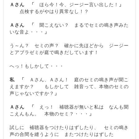
Ａさん 「
ほら今！今、ジージー言い出した！
」
点検するがやはり異常なし！？
Ａさん 「
聞こえない？ まるでセミの鳴き声みた
いな音よ・・・
」
う～ん？ セミの声？ 確かに先ほどから ジージー
とアブラゼミが庭で鳴きだしています！
へっ！もしかして・・・
私
「
Ａさん、Ａさん！ 庭のセミの鳴き声が聞こ
えますか？ もしかして 雑音って、本物のセミの
声じゃないですか？
」
Ａさん 「
えっ！ 補聴器が無いと私は なんも聞
こえんもん。 本物のセミ？・・・
」
試しに 補聴器をつけたりはずしたり、 セミの鳴き
声の合間を縫うように またつけたりはずした