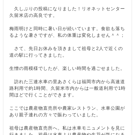
久しぶりの投稿になりました！リオネットセンター
久留米店の高良です。
梅雨明けと同時に暑い日が続いています。食欲も落ち
るような暑さですが、私の体重は変化しません＾＾；
さて、先日お休みを頂きまして祖母と2人で近くの
道の駅に行ってきました。
生憎の雨模様でしたが、楽しい時間を過ごせました。
訪れた三連水車の里あさくらは福岡市内から高速道
路利用で約1時間、久留米市内からは一般道利用で1時
間ほどで行くことができます。
ここでは農産物直売所や農家レストラン、水車公園が
あり親子連れの方々で賑わっていました。
祖母は農産物直売所へ。私は水車モニュメントを見に
行きました。祖母は水車より農産物や生花が気になる