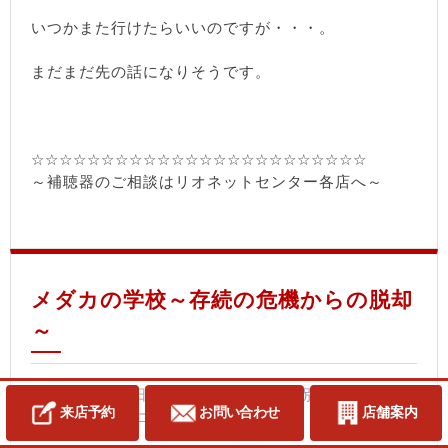
いつかまた行けたらいいのですが・・・。
まだまだ先の話になりそうです。
☆☆☆☆☆☆☆☆☆☆☆☆☆☆☆☆☆☆☆☆☆☆☆☆
～補聴器のご相談はリオネットセンター各店へ～
メダカの学校～存続の危機からの脱却
～
2010/7/8 木曜日 16:08:23 大橋店｜
個別ページ
｜
コメ
来店予約
お問い合わせ
店舗案内
ント (0)
｜カテゴリ：
大橋店のブログ