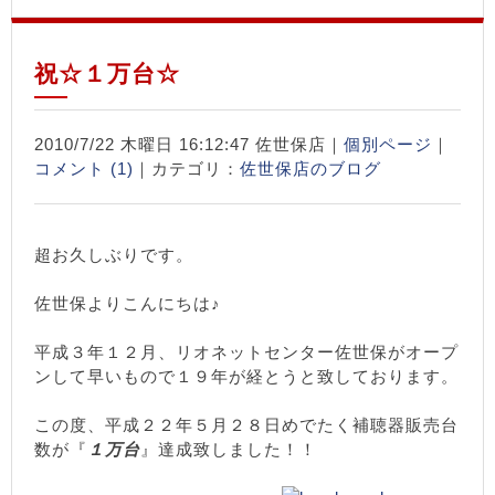
祝☆１万台☆
2010/7/22 木曜日 16:12:47 佐世保店｜
個別ページ
｜
コメント (1)
｜カテゴリ：
佐世保店のブログ
超お久しぶりです。
佐世保よりこんにちは♪
平成３年１２月、リオネットセンター佐世保がオープ
ンして早いもので１９年が経とうと致しております。
この度、平成２２年５月２８日めでたく補聴器販売台
数が『
１万台
』達成致しました！！