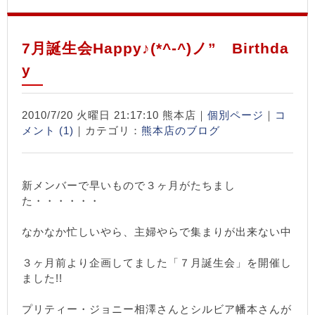
7月誕生会Happy♪(*^-^)ノ” Birthda
y
2010/7/20 火曜日 21:17:10 熊本店｜
個別ページ
｜
コ
メント (1)
｜カテゴリ：
熊本店のブログ
新メンバーで早いもので３ヶ月がたちまし
た・・・・・・
なかなか忙しいやら、主婦やらで集まりが出来ない中
３ヶ月前より企画してました「７月誕生会」を開催し
ました!!
プリティー・ジョニー相澤さんとシルビア幡本さんが