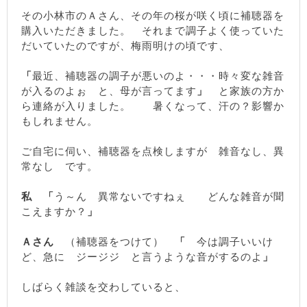
その小林市のＡさん、その年の桜が咲く頃に補聴器を
購入いただきました。 それまで調子よく使っていた
だいていたのですが、梅雨明けの頃です、
「
最近、補聴器の調子が悪いのよ・・・時々変な雑音
が入るのよぉ と、母が言ってます
」
と家族の方か
ら連絡が入りました。 暑くなって、汗の？影響か
もしれません。
ご自宅に伺い、補聴器を点検しますが 雑音なし、異
常なし です。
私
「
う～ん 異常ないですねぇ どんな雑音が聞
こえますか？
」
Ａさん
（補聴器をつけて）
「
今は調子いいけ
ど、急に ジージジ と言うような音がするのよ
」
しばらく雑談を交わしていると、