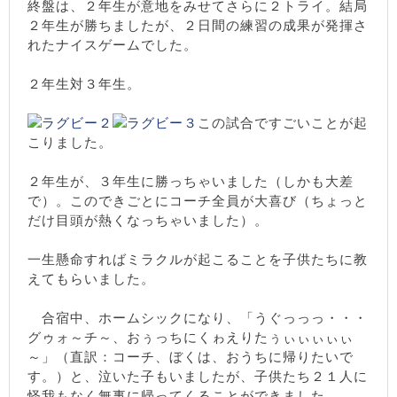
終盤は、２年生が意地をみせてさらに２トライ。結局
２年生が勝ちましたが、２日間の練習の成果が発揮さ
れたナイスゲームでした。
２年生対３年生。
この試合ですごいことが起
こりました。
２年生が、３年生に勝っちゃいました（しかも大差
で）。このできごとにコーチ全員が大喜び（ちょっと
だけ目頭が熱くなっちゃいました）。
一生懸命すればミラクルが起こることを子供たちに教
えてもらいました。
合宿中、ホームシックになり、「うぐっっっ・・・
グゥォ～チ～、おぅっちにくゎえりたぅぃぃぃぃぃ
～」（直訳：コーチ、ぼくは、おうちに帰りたいで
す。）と、泣いた子もいましたが、子供たち２１人に
怪我もなく無事に帰ってくることができました。