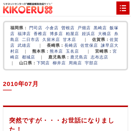
福岡県：
門司店
小倉店
曽根店
戸畑店
黒崎店
飯塚
店
福津店
香椎店
博多店
粕屋店
姪浜店
大橋店
糸
島店
二日市店
久留米店
甘木店
｜
佐賀県：
佐賀
店
武雄店
｜
長崎県：
長崎店
佐世保店
諫早店
大
村店
｜
熊本県：
熊本店
玉名店
｜
宮崎県：
宮
崎店
都城店
｜
鹿児島県：
鹿児島店
志布志店
｜
山口県：
下関店
柳井店
周南店
宇部店
2010年07月
‌
‌
‌
突然ですが・・・お世話になりまし
た！