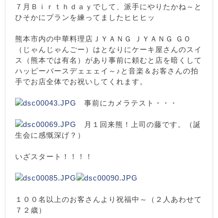
７月Ｂｉｒｔｈｄａｙでして、派手にやりたかね～と
ひそかにプランを練ってましたヒヒヒッ
熊本市内の中華料理店ＪＹＡＮＧ ＪＹＡＮＧ ＧＯ
（じゃんじゃんごー）はとなりにケーキ屋さんのスイ
ス（熊本では有名）があり事前に頼むと店を暗くして
ハッピーバースデェェェイ～♪と音楽＆お客さんの拍
手でお店全体でお祝いしてくれます。
事前にカメラテスト・・・
月１回来熊！上司の藤です。（誕
生会に感慨深げ？）
いざスタート！！！！
１００名以上のお客さんより祝福中～（２人あわせて
７２歳）