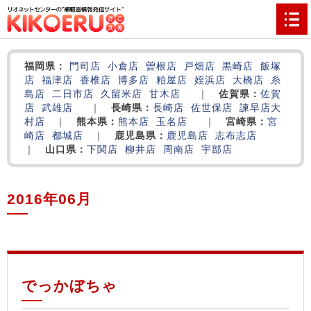
福岡県：
門司店
小倉店
曽根店
戸畑店
黒崎店
飯塚
店
福津店
香椎店
博多店
粕屋店
姪浜店
大橋店
糸
島店
二日市店
久留米店
甘木店
｜
佐賀県：
佐賀
店
武雄店
｜
長崎県：
長崎店
佐世保店
諫早店
大
村店
｜
熊本県：
熊本店
玉名店
｜
宮崎県：
宮
崎店
都城店
｜
鹿児島県：
鹿児島店
志布志店
｜
山口県：
下関店
柳井店
周南店
宇部店
2016年06月
‌
‌
‌
でっかぼちゃ