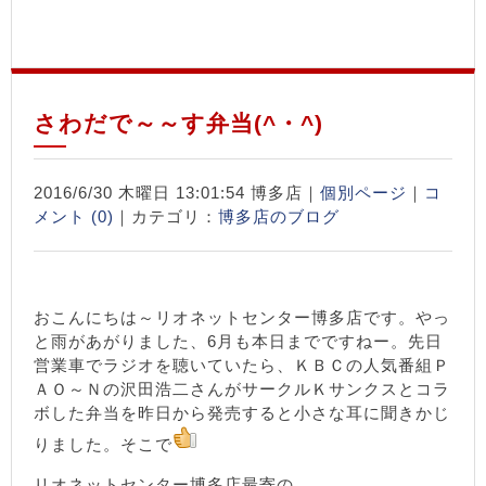
さわだで～～す弁当(^・^)
2016/6/30 木曜日 13:01:54 博多店｜
個別ページ
｜
コ
メント (0)
｜カテゴリ：
博多店のブログ
おこんにちは～リオネットセンター博多店です。やっ
と雨があがりました、6月も本日までですねー。先日
営業車でラジオを聴いていたら、ＫＢＣの人気番組Ｐ
ＡＯ～Ｎの沢田浩二さんがサークルＫサンクスとコラ
ボした弁当を昨日から発売すると小さな耳に聞きかじ
りました。そこで
リオネットセンター博多店最寄の