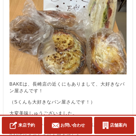
BAKEは、長崎店の近くにもありまして、大好きなパ
ン屋さんです！
（Sくんも大好きなパン屋さんです！）
大変美味しゅうございました。
優しいお心遣いに感謝の気持ちでいっぱいです。
来店予約
お問い合わせ
店舗案内
BAKEにまつわる話も驚きでした。