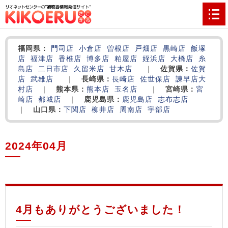
福岡県：
門司店
小倉店
曽根店
戸畑店
黒崎店
飯塚
店
福津店
香椎店
博多店
粕屋店
姪浜店
大橋店
糸
島店
二日市店
久留米店
甘木店
｜
佐賀県：
佐賀
店
武雄店
｜
長崎県：
長崎店
佐世保店
諫早店
大
村店
｜
熊本県：
熊本店
玉名店
｜
宮崎県：
宮
崎店
都城店
｜
鹿児島県：
鹿児島店
志布志店
｜
山口県：
下関店
柳井店
周南店
宇部店
2024年04月
‌
‌
‌
4月もありがとうございました！