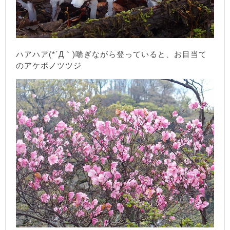
ハアハア(*´Д｀)喘ぎながら登っていると、お目当て
のアケボノツツジ