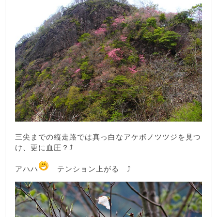
三尖までの縦走路では真っ白なアケボノツツジを見つ
け、更に血圧？⤴
アハハ
テンション上がる ⤴