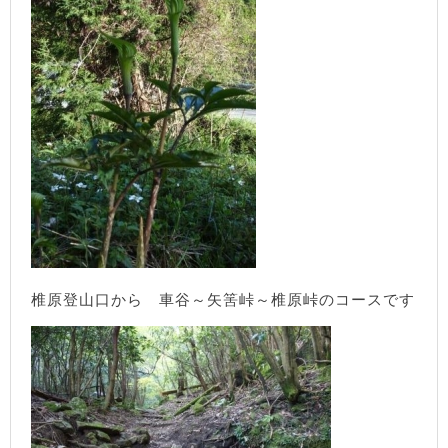
椎原登山口から 車谷～矢筈峠～椎原峠のコースです