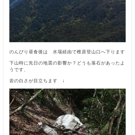
のんびり昼食後は 水場経由で椎原登山口へ下ります
下山時に先日の地震の影響か？どうも落石があったよ
うです、
岩の白さが目立ちます ↓