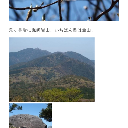
鬼ヶ鼻岩に猟師岩山、いちばん奥は金山、