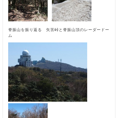
脊振山を振り返る 矢筈峠と脊振山頂のレーダードー
ム