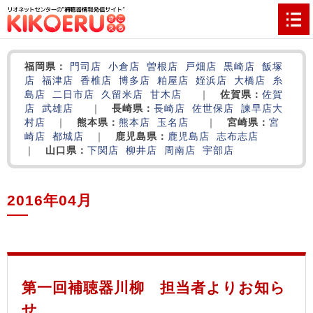
福岡県：
門司店
小倉店
曽根店
戸畑店
黒崎店
飯塚
店
福津店
香椎店
博多店
粕屋店
姪浜店
大橋店
糸
島店
二日市店
久留米店
甘木店
｜
佐賀県：
佐賀
店
武雄店
｜
長崎県：
長崎店
佐世保店
諫早店
大
村店
｜
熊本県：
熊本店
玉名店
｜
宮崎県：
宮
崎店
都城店
｜
鹿児島県：
鹿児島店
志布志店
｜
山口県：
下関店
柳井店
周南店
宇部店
2016年04月
‌
‌
‌
第一回補聴器川柳 担当者よりお知ら
せ