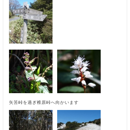
矢筈峠を過ぎ椎原峠へ向かいます