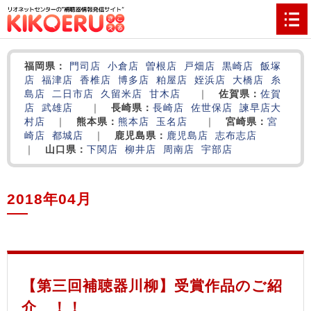
福岡県：
門司店
小倉店
曽根店
戸畑店
黒崎店
飯塚
店
福津店
香椎店
博多店
粕屋店
姪浜店
大橋店
糸
島店
二日市店
久留米店
甘木店
｜
佐賀県：
佐賀
店
武雄店
｜
長崎県：
長崎店
佐世保店
諫早店
大
村店
｜
熊本県：
熊本店
玉名店
｜
宮崎県：
宮
崎店
都城店
｜
鹿児島県：
鹿児島店
志布志店
｜
山口県：
下関店
柳井店
周南店
宇部店
2018年04月
‌
‌
‌
【第三回補聴器川柳】受賞作品のご紹
介 ！！