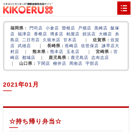
福岡県：
門司店
小倉店
曽根店
戸畑店
黒崎店
飯塚
店
福津店
香椎店
博多店
粕屋店
姪浜店
大橋店
糸
島店
二日市店
久留米店
甘木店
｜
佐賀県：
佐賀
店
武雄店
｜
長崎県：
長崎店
佐世保店
諫早店
大
村店
｜
熊本県：
熊本店
玉名店
｜
宮崎県：
宮
崎店
都城店
｜
鹿児島県：
鹿児島店
志布志店
｜
山口県：
下関店
柳井店
周南店
宇部店
2021年01月
‌
‌
‌
☆持ち帰り弁当☆