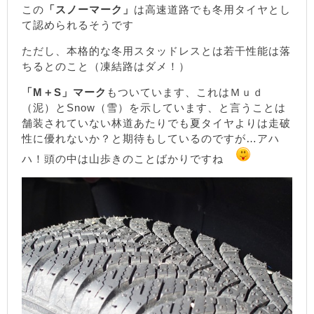
この
「スノーマーク」
は高速道路でも冬用タイヤとし
て認められるそうです
ただし、本格的な冬用スタッドレスとは若干性能は落
ちるとのこと（凍結路はダメ！）
「M＋S」マーク
もついています、これはＭｕｄ
（泥）とSnow（雪）を示しています、と言うことは
舗装されていない林道あたりでも夏タイヤよりは走破
性に優れないか？と期待もしているのですが…アハ
ハ！頭の中は山歩きのことばかりですね