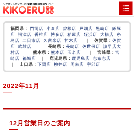
福岡県：
門司店
小倉店
曽根店
戸畑店
黒崎店
飯塚
店
福津店
香椎店
博多店
粕屋店
姪浜店
大橋店
糸
島店
二日市店
久留米店
甘木店
｜
佐賀県：
佐賀
店
武雄店
｜
長崎県：
長崎店
佐世保店
諫早店
大
村店
｜
熊本県：
熊本店
玉名店
｜
宮崎県：
宮
崎店
都城店
｜
鹿児島県：
鹿児島店
志布志店
｜
山口県：
下関店
柳井店
周南店
宇部店
2022年11月
‌
‌
‌
12月営業日のご案内