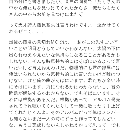
目の分にも書きましたが、某曲の間奏で「たくさんの
中から俺たちを見つけてくれたからさ、俺たちもたく
さんの中からお前を見つけに来たぞ」
って天才詩人藤原基央は言うわけですよ。泣かせてく
れるぜ全く、、、
最後の藤君の息切れMCでは、「君がこの先すごい辛
いことや明日どうしていいかわかんない、太陽の下に
出られねえや見たいな気持ちになるこことがあるかも
しれない。そんな時気持ち的にはそばにいるよって言
いたいけど言えねえわけだ。物理的にも君の部屋には
俺はいられないから気持ち的には言いたいけど嘘はつ
けない。けど俺の曲がそばにいます。君たちが辛い時
にそばにいます。力になれるかはわからないし、君の
問題が解決するかわからない。でもそばにいます。そ
れには根拠があるんだ。根拠があって、アルバム発売
されてそれ聴いてくれたりして一緒に歌ったり手上げ
てくれたじゃんよ。そのアルバムだって俺はメンバー
も知らないまだ一人の時にずっと作っててしんどい
な、もう曲完成しないんじゃねえかって思って。でも