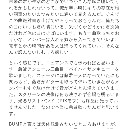
未来の君が生活のどこかでいつかこんな風に聴いてく
れるかもしれないって。俺が辛い時にキミの存在が暗
い洞窟のたいまつみたいに輝いて見えるんだ。そんで
この曲絶対書き上げてやろうっておもうんだ。俺たち
の曲はいつも君の隣にいる、気づくかどうかは君次第
だけれど俺の曲はそばにいます。もう一曲歌っちゃお
うかな、メンバーは入れる奴から入ってきていいよ、
電車とかの時間がある人は帰ってくれていい、そんな
んで怒んないしむしろ嬉しいし」
という感じです。ニュアンスでも伝わればと思いま
す。急遽アンコール三曲目「バイバイサンキュー」を
歌いました。ステージには藤君一人になっていたにも
関わらず、藤君がギターを取って弾いていきながらメ
ンバーもすぐ駆け付けて音がどんどん増えていきまし
た。スクリーンの映像は何も映されず会場も明るいま
ま、光るリストバンド（PIXモブ）も序盤は光ってい
ませんでした。なので本当に急遽歌ったんだと思いま
す。
BUMPと言えば天体観測みたいなところありますが、