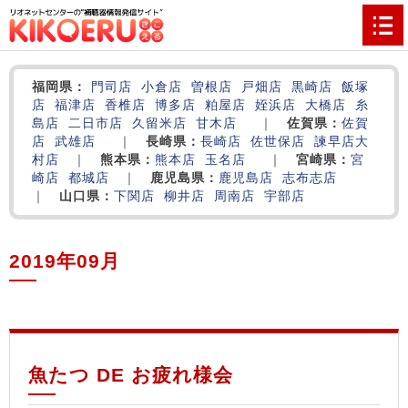
福岡県：
門司店
小倉店
曽根店
戸畑店
黒崎店
飯塚
店
福津店
香椎店
博多店
粕屋店
姪浜店
大橋店
糸
島店
二日市店
久留米店
甘木店
｜
佐賀県：
佐賀
店
武雄店
｜
長崎県：
長崎店
佐世保店
諫早店
大
村店
｜
熊本県：
熊本店
玉名店
｜
宮崎県：
宮
崎店
都城店
｜
鹿児島県：
鹿児島店
志布志店
｜
山口県：
下関店
柳井店
周南店
宇部店
2019年09月
‌
‌
‌
魚たつ DE お疲れ様会