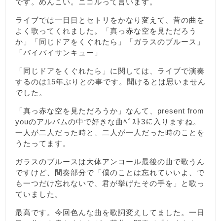
です。めんこい。ニコルって言います。
ライブでは一日目とセトリをかなり変えて、昔の曲を
よく歌ってくれました。「真っ赤な空を見ただろう
か」「同じドアをくぐれたら」「ガラスのブルース」
「バイバイサンキュー」
「同じドアをくぐれたら」に関しては、ライブで演奏
するのは15年ぶりとの事です。聞けるとは思いません
でした。
「真っ赤な空を見ただろうか」なんて、present from
youのアルバムの中で好きな曲ﾍﾞｽﾄ3に入りますね。
一人が二人だった時と、二人が一人だった時のことを
うたってます。
ガラスのブルースは大体アンコール最後の曲で歌うん
ですけど、間奏部分で「僕のことは忘れていいよ、で
も一つだけ忘れないで、君が挙げたその手を」と歌っ
ていました。
最高です。今回色んな曲を歌詞変えしてました。一日