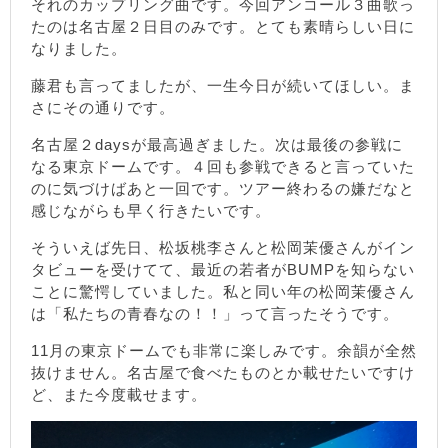
それのカップリング曲です。今回アンコール３曲歌っ
たのは名古屋２日目のみです。とても素晴らしい日に
なりました。
藤君も言ってましたが、一生今日が続いてほしい。ま
さにその通りです。
名古屋２daysが最高過ぎました。次は最後の参戦に
なる東京ドームです。４回も参戦できると言っていた
のに気づけばあと一回です。ツアー終わるの嫌だなと
感じながらも早く行きたいです。
そういえば先日、松坂桃李さんと松岡茉優さんがイン
タビューを受けてて、最近の若者がBUMPを知らない
ことに驚愕していました。私と同い年の松岡茉優さん
は「私たちの青春なの！！」って言ったそうです。
11月の東京ドームでも非常に楽しみです。余韻が全然
抜けません。名古屋で食べたものとか載せたいですけ
ど、また今度載せます。