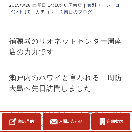
2019/9/28 土曜日 14:18:46 周南店｜
個別ページ
｜
コ
メント (0)
｜カテゴリ：
周南店のブログ
補聴器のリオネットセンター周南
店の力丸です
瀬戸内のハワイと言われる 周防
大島へ先日訪問しました
とにかく水がきれい！波の音だけ
来店予約
お問い合わせ
店舗案内
が聞こえるのどかな所でした