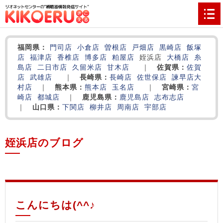
福岡県：
門司店
小倉店
曽根店
戸畑店
黒崎店
飯塚
店
福津店
香椎店
博多店
粕屋店
姪浜店
大橋店
糸
島店
二日市店
久留米店
甘木店
｜
佐賀県：
佐賀
店
武雄店
｜
長崎県：
長崎店
佐世保店
諫早店
大
村店
｜
熊本県：
熊本店
玉名店
｜
宮崎県：
宮
崎店
都城店
｜
鹿児島県：
鹿児島店
志布志店
｜
山口県：
下関店
柳井店
周南店
宇部店
姪浜店のブログ
‌
‌
‌
こんにちは(^^♪