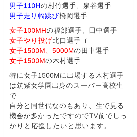
男子110H
の村竹選手、泉谷選手
男子走り幅跳び
橋岡選手
女子100MH
の福部選手、田中選手
女子やり投げ
北口選手（
女子1500M、5000M
の田中選手
女子1500M
の木村選手
特に女子1500Mに出場する木村選手
は筑紫女学園出身のスーパー高校生
で
自分と同世代なのもあり、生で見る
機会が多かったですのでTV前でしっ
かりと応援したいと思います。