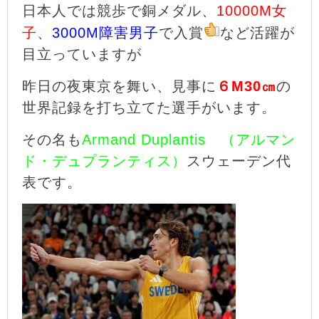
日本人では競歩で銅メダル、
10000M女
子
、
3000M障害男子
で入賞
など活躍が
目立っていますが
昨日の夜東京を舞い、見事に
６M30㎝
の
世界記録を打ち立てた選手がいます。
その名も
Armand Duplantis （アルマン
ド・デュプランティス）
スウェーデン代
表です。