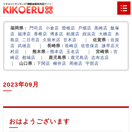
福岡県：
門司店
小倉店
曽根店
戸畑店
黒崎店
飯塚
店
福津店
香椎店
博多店
粕屋店
姪浜店
大橋店
糸
島店
二日市店
久留米店
甘木店
｜
佐賀県：
佐賀
店
武雄店
｜
長崎県：
長崎店
佐世保店
諫早店
大
村店
｜
熊本県：
熊本店
玉名店
｜
宮崎県：
宮
崎店
都城店
｜
鹿児島県：
鹿児島店
志布志店
｜
山口県：
下関店
柳井店
周南店
宇部店
2023年09月
‌
‌
‌
おはようございます