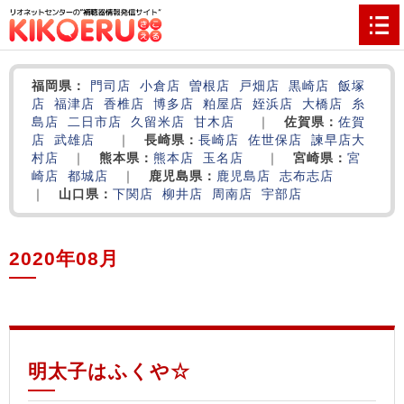
福岡県：
門司店
小倉店
曽根店
戸畑店
黒崎店
飯塚
店
福津店
香椎店
博多店
粕屋店
姪浜店
大橋店
糸
島店
二日市店
久留米店
甘木店
｜
佐賀県：
佐賀
店
武雄店
｜
長崎県：
長崎店
佐世保店
諫早店
大
村店
｜
熊本県：
熊本店
玉名店
｜
宮崎県：
宮
崎店
都城店
｜
鹿児島県：
鹿児島店
志布志店
｜
山口県：
下関店
柳井店
周南店
宇部店
2020年08月
‌
‌
‌
明太子はふくや☆