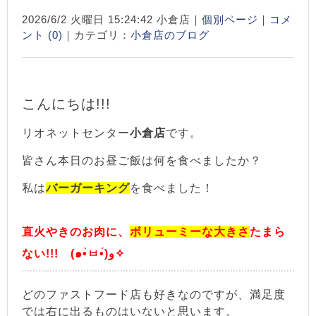
2026/6/2 火曜日 15:24:42 小倉店｜
個別ページ
｜
コメ
ント (0)
｜カテゴリ：
小倉店のブログ
こんにちは!!!
リオネットセンター
小倉店
です。
皆さん本日のお昼ご飯は何を食べましたか？
私は
バーガーキング
を食べました！
直火やきのお肉に、
ボリューミーな大きさ
たまら
ない!!! (๑•̀ㅂ•́)و✧
どのファストフード店も好きなのですが、満足度
では右に出るものはいないと思います。