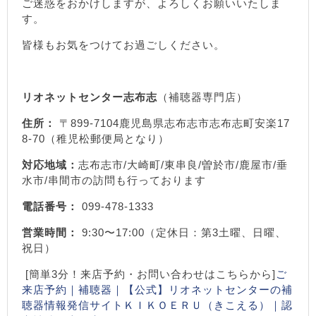
ご迷惑をおかけしますが、よろしくお願いいたしま
す。
皆様もお気をつけてお過ごしください。
リオネットセンター志布志
（補聴器専門店）
住所：
〒899-7104鹿児島県志布志市志布志町安楽17
8-70（稚児松郵便局となり）
対応地域：
志布志市/大崎町/東串良/曽於市/鹿屋市/垂
水市/串間市の訪問も行っております
電話番号：
099-478-1333
営業時間：
9:30〜17:00（定休日：第3土曜、日曜、
祝日）
[簡単3分！来店予約・お問い合わせはこちらから]
ご
来店予約｜補聴器｜【公式】リオネットセンターの補
聴器情報発信サイトＫＩＫＯＥＲＵ（きこえる）｜認