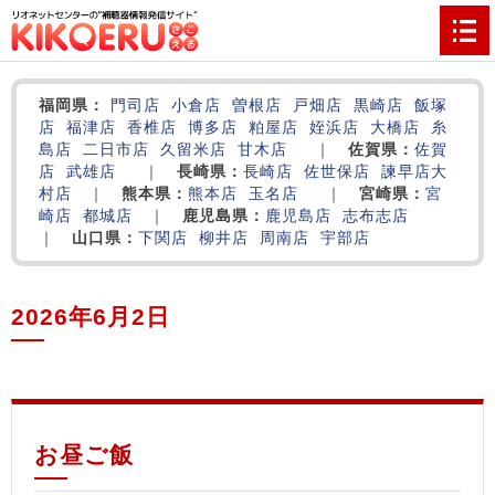
福岡県：
門司店
小倉店
曽根店
戸畑店
黒崎店
飯塚
店
福津店
香椎店
博多店
粕屋店
姪浜店
大橋店
糸
島店
二日市店
久留米店
甘木店
｜
佐賀県：
佐賀
店
武雄店
｜
長崎県：
長崎店
佐世保店
諫早店
大
村店
｜
熊本県：
熊本店
玉名店
｜
宮崎県：
宮
崎店
都城店
｜
鹿児島県：
鹿児島店
志布志店
｜
山口県：
下関店
柳井店
周南店
宇部店
2026年6月2日
‌
‌
‌
お昼ご飯