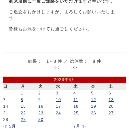
御来店前に一度ご連絡をいただけますと幸いです。
ご迷惑をおかけしますが、よろしくお願いいたしま
す。
皆様もお気をつけてお過ごしください。
結果： 1～8 件 ／ 総件数： 8 件
<<
>>
2026年6月
日
月
火
水
木
金
土
1
2
3
4
5
6
7
8
9
10
11
12
13
14
15
16
17
18
19
20
21
22
23
24
25
26
27
28
29
30
≪ 5月
7月 ≫