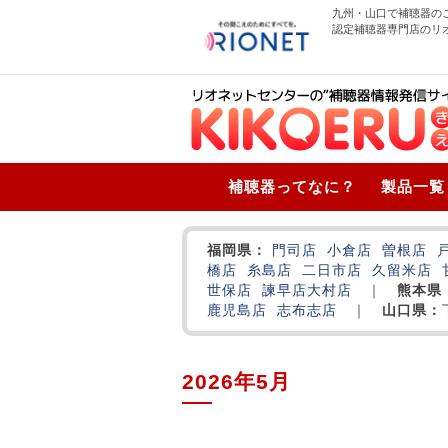
九州・山口で補聴器の
認定補聴器専門店のリ
補聴器ってなに？
製品一覧
福岡県：
門司店
小倉店
曽根店
橋店
糸島店
二日市店
久留米店
世保店
諫早店
大村店
｜
熊本県
鹿児島店
志布志店
｜
山口県：
2026年5月