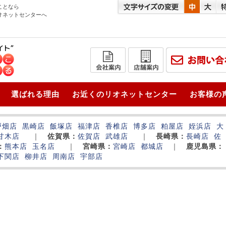
ことなら
オネットセンターへ
選ばれる理由
お近くのリオネットセンター
お客様の
戸畑店
黒崎店
飯塚店
福津店
香椎店
博多店
粕屋店
姪浜店
大
甘木店
｜
佐賀県：
佐賀店
武雄店
｜
長崎県：
長崎店
佐
：
熊本店
玉名店
｜
宮崎県：
宮崎店
都城店
｜
鹿児島県：
下関店
柳井店
周南店
宇部店
‌
‌
‌