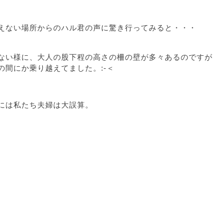
えない場所からのハル君の声に驚き行ってみると・・・
ない様に、大人の股下程の高さの柵の壁が多々あるのですが
の間にか乗り越えてました。:-＜
には私たち夫婦は大誤算。