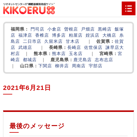
福岡県：
門司店
小倉店
曽根店
戸畑店
黒崎店
飯塚
店
福津店
香椎店
博多店
粕屋店
姪浜店
大橋店
糸
島店
二日市店
久留米店
甘木店
｜
佐賀県：
佐賀
店
武雄店
｜
長崎県：
長崎店
佐世保店
諫早店
大
村店
｜
熊本県：
熊本店
玉名店
｜
宮崎県：
宮
崎店
都城店
｜
鹿児島県：
鹿児島店
志布志店
｜
山口県：
下関店
柳井店
周南店
宇部店
2021年6月21日
‌
‌
‌
最後のメッセージ