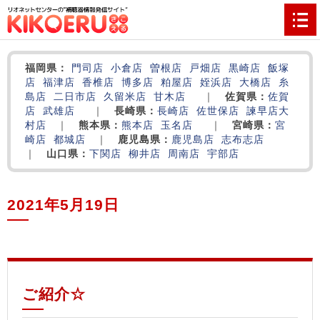
福岡県：
門司店
小倉店
曽根店
戸畑店
黒崎店
飯塚
店
福津店
香椎店
博多店
粕屋店
姪浜店
大橋店
糸
島店
二日市店
久留米店
甘木店
｜
佐賀県：
佐賀
店
武雄店
｜
長崎県：
長崎店
佐世保店
諫早店
大
村店
｜
熊本県：
熊本店
玉名店
｜
宮崎県：
宮
崎店
都城店
｜
鹿児島県：
鹿児島店
志布志店
｜
山口県：
下関店
柳井店
周南店
宇部店
2021年5月19日
‌
‌
‌
ご紹介☆