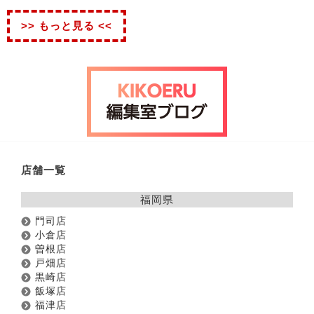
>> もっと見る <<
店舗一覧
福岡県
門司店
小倉店
曽根店
戸畑店
黒崎店
飯塚店
福津店