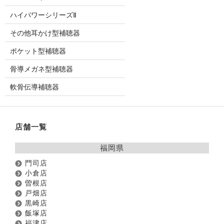
ハイパワーシリーズⅡ
その他耳かけ型補聴器
ポケット型補聴器
骨導メガネ型補聴器
軟骨伝導補聴器
店舗一覧
福岡県
門司店
小倉店
曽根店
戸畑店
黒崎店
飯塚店
福津店