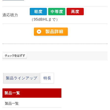
適応聴力
（95dBHLまで）
製品ラインアップ
特長
製品一覧
製品一覧