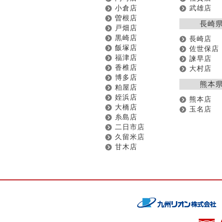
小倉店
武雄店
曽根店
長崎
戸畑店
黒崎店
長崎店
飯塚店
佐世保店
福津店
諫早店
香椎店
大村店
博多店
熊本
粕屋店
姪浜店
熊本店
大橋店
玉名店
糸島店
二日市店
久留米店
甘木店