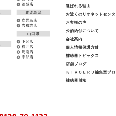
都城店
選ばれる理由
県
鹿児島県
お近くのリオネットセンタ
鹿児島店
お客様の声
志布志店
公的給付について
山口県
会社案内
下関店
県
柳井店
個人情報保護方針
周南店
補聴器トピックス
宇部店
店舗ブログ
ＫＩＫＯＥＲＵ編集室ブロ
補聴器川柳