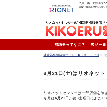
九州・山口で補聴器の
認定補聴器専門店のリ
補聴器ってなに？
製品一覧
補聴器情報発信サイト ＫＩＫＯＥＲＵ
>
6月21日(土)はリオネ
リオネットセンターは一部店舗を除
今月は
6月21日
が第3土曜日にあたり