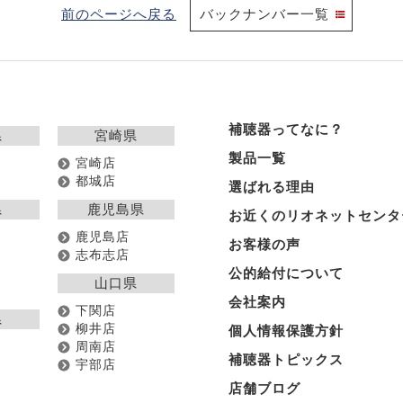
前のページへ戻る
バックナンバー一覧
補聴器ってなに？
県
宮崎県
製品一覧
宮崎店
都城店
選ばれる理由
県
鹿児島県
お近くのリオネットセンタ
鹿児島店
お客様の声
志布志店
公的給付について
山口県
会社案内
下関店
県
柳井店
個人情報保護方針
周南店
補聴器トピックス
宇部店
店舗ブログ