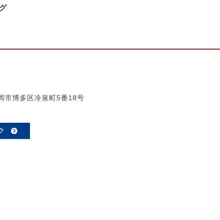
グ
 福岡市博多区冷泉町5番18号