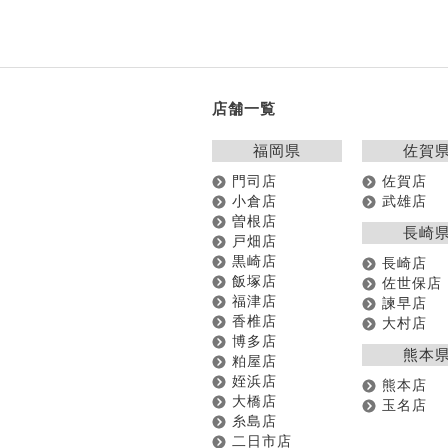
店舗一覧
福岡県
佐賀
門司店
佐賀店
小倉店
武雄店
曽根店
長崎
戸畑店
黒崎店
長崎店
飯塚店
佐世保店
福津店
諫早店
香椎店
大村店
博多店
熊本
粕屋店
姪浜店
熊本店
大橋店
玉名店
糸島店
二日市店